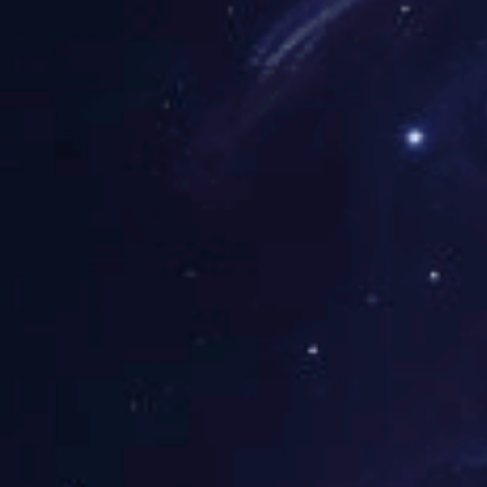
联系我们
联系方式
客户留言
乐动网页版
公司简介
荣誉资质
企业资质
企业专利
企业荣誉
企业业绩
市政工程业绩
公路业绩工程业绩
电力工程业绩
水利工程
业绩展示
新闻中心