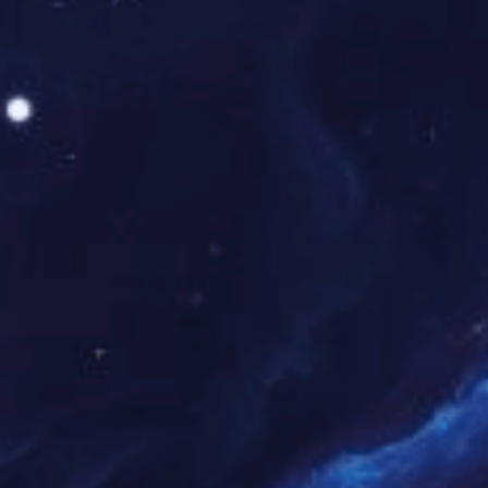
业绩
房建工程业绩